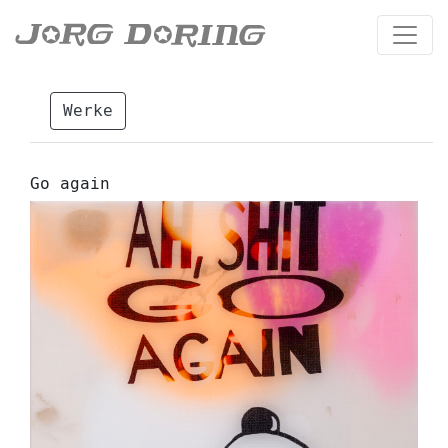
Werke
Go again