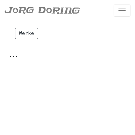
Werke
...