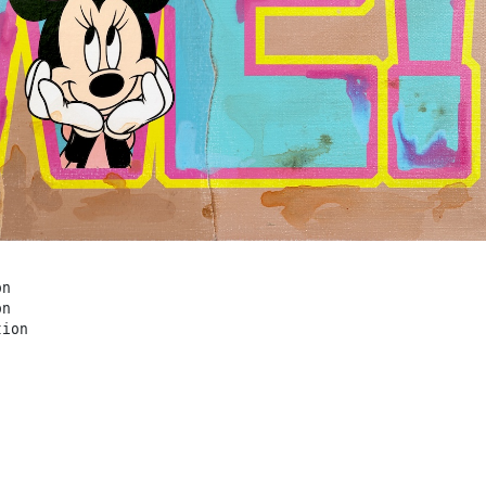
on
on
tion