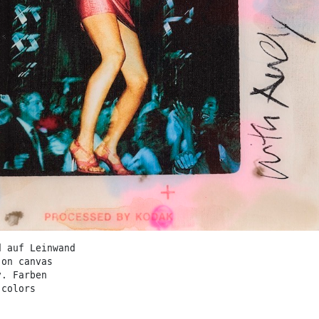
d auf Leinwand
 on canvas
v. Farben
 colors