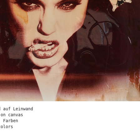
d auf Leinwand
 on canvas
. Farben
colors