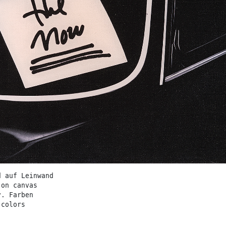
d auf Leinwand
 on canvas
v. Farben
 colors