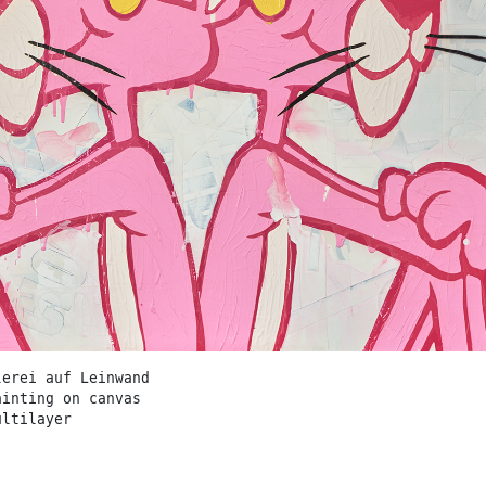
lerei auf Leinwand
ainting on canvas
ultilayer