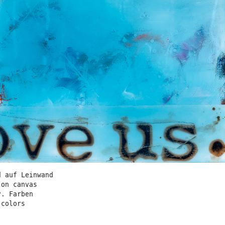
d auf Leinwand
 on canvas
v. Farben
 colors