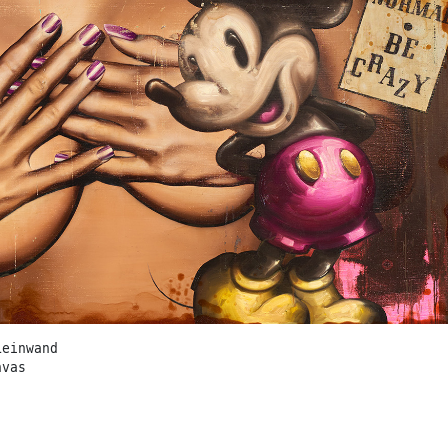
Leinwand
nvas