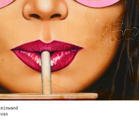
Leinwand
nvas