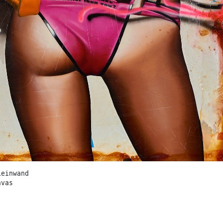
Leinwand
nvas