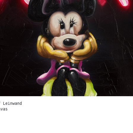
f Leinwand
nvas