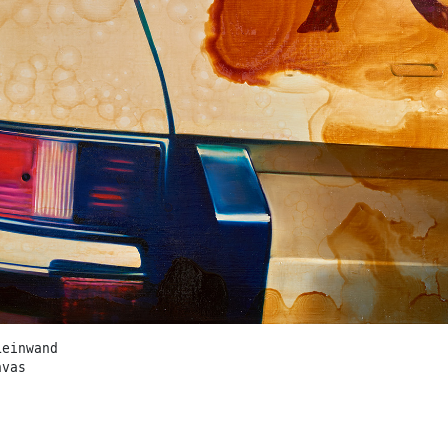
Leinwand
nvas