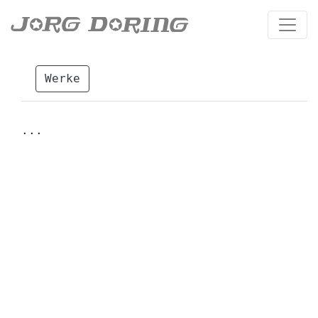
Werke
...